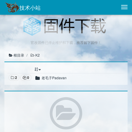
技术小站
Togg
navi
官改固件已停止维护和下载，推荐如下固件！
根目录
K2
2
0
老毛子Padavan