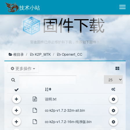
技术小站
Togg
navi
官改固件已停止维护和下载，推荐如下固件！
根目录
K2P_MTK
Openwrt_CC
更多操作
说明.txt
cc-k2p-v1.7.2-32m-all.bin
cc-k2p-v1.7.2-16m-纯净版.bin