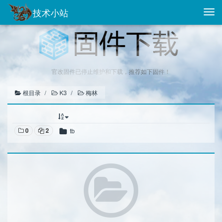
技术小站
Togg
navi
官改固件已停止维护和下载，推荐如下固件！
根目录
K3
梅林
0
2
tb