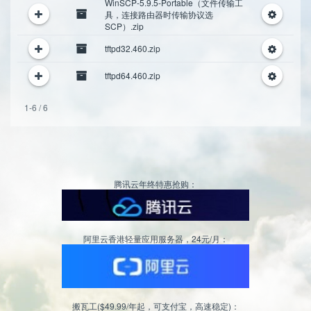
WinSCP-5.9.5-Portable（文件传输工
具，连接路由器时传输协议选
SCP）.zip
tftpd32.460.zip
tftpd64.460.zip
1-6 / 6
腾讯云年终特惠抢购：
阿里云香港轻量应用服务器，24元/月：
搬瓦工($49.99/年起，可支付宝，高速稳定)：