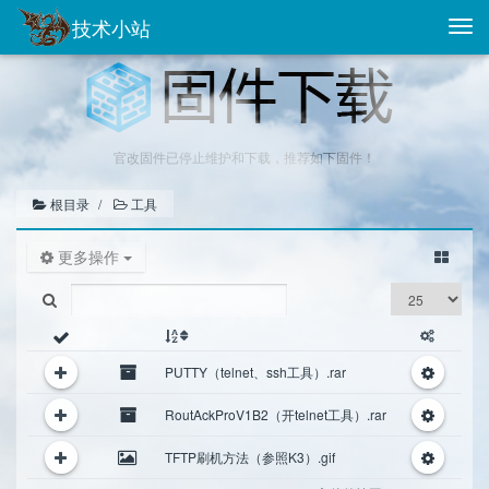
技术小站
Togg
navi
官改固件已停止维护和下载，推荐如下固件！
根目录
工具
更多操作
PUTTY（telnet、ssh工具）.rar
RoutAckProV1B2（开telnet工具）.rar
TFTP刷机方法（参照K3）.gif